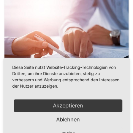
Diese Seite nutzt Website-Tracking-Technologien von
Dritten, um ihre Dienste anzubieten, stetig zu
verbessern und Werbung entsprechend den Interessen
Gesellschaftsrecht, Gesellschaftsgründung,
der Nutzer anzuzeigen.
Gesellschafter- auseinandersetzung
MEHR ERFAHREN
Akzeptieren
Ablehnen