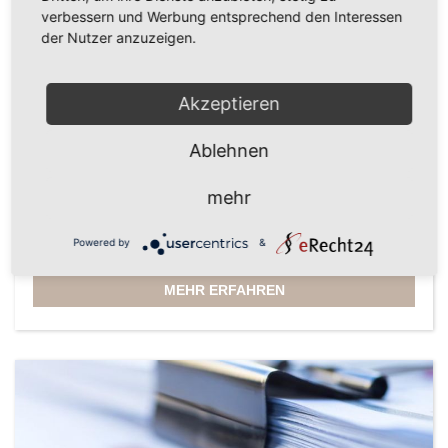
verbessern und Werbung entsprechend den Interessen
der Nutzer anzuzeigen.
Akzeptieren
Ablehnen
mehr
Gesellschaftsrecht, Gesellschaftsgründung,
Powered by
&
Gesellschafter- auseinandersetzung
MEHR ERFAHREN